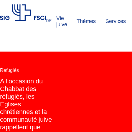
Vie
DE
Thèmes
Services
FSCI
juive
Réfugiés
A l'occasion du
Chabbat des
réfugiés, les
Eglises
chrétiennes et la
communauté juive
rappellent que