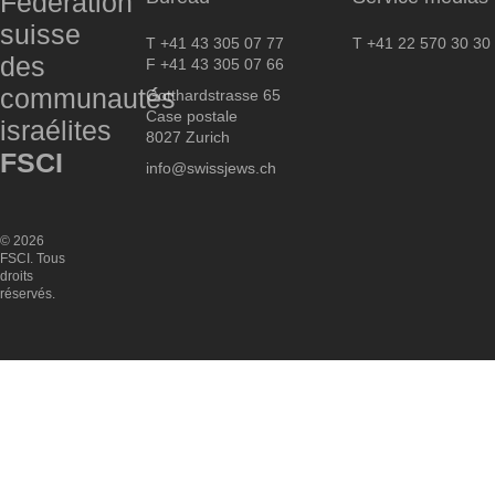
Fédération
suisse
T +41 43 305 07 77
T +41 22 570 30 30
des
F +41 43 305 07 66
communautés
Gotthardstrasse 65
Case postale
israélites
8027 Zurich
FSCI
info@swissjews.ch
© 2026
FSCI. Tous
droits
réservés.