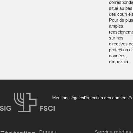
corresponda
situé au bas
des courriel
Pour de plu
amples
renseignem
sur nos
directives d
protection d
données,
cliquez
ici
.
Mentions légales
Protection des données
Pa
FSCI
Bureau
Service médias