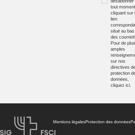
désabonner
tout moment
cliquant sur 
lien
corresponda
situé au bas
des courriel
Pour de plu
amples
renseignem
sur nos
directives d
protection d
données,
cliquez
ici
.
Mentions légales
Protection des données
Pa