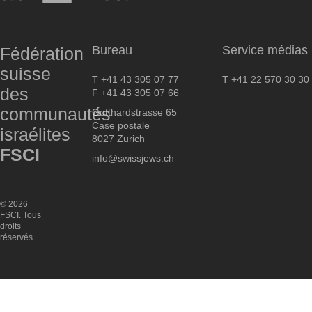
FSCI
Bureau
Service médias
Fédération
suisse
T +41 43 305 07 77
T +41 22 570 30 30
des
F +41 43 305 07 66
communautés
Gotthardstrasse 65
Case postale
israélites
8027 Zurich
FSCI
info@swissjews.ch
© 2026
FSCI. Tous
droits
réservés.