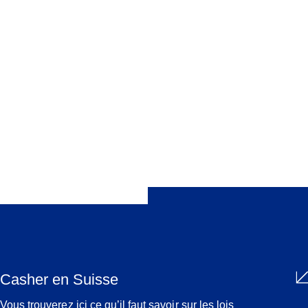
Cohn-Sherbok, Dan 2017: Judaism. History, Belief and
Practice, London: Routledge.
Eisenberg, Josy 1989: Le judaïsme, Paris: Grancher.
Wogoder, Geoffrey (Éd.) 2007: Dictionnaire encyclopédique du
judaïsme, Paris: Bouquins.
Partager
Casher en Suisse
Vous trouverez ici ce qu’il faut savoir sur les lois