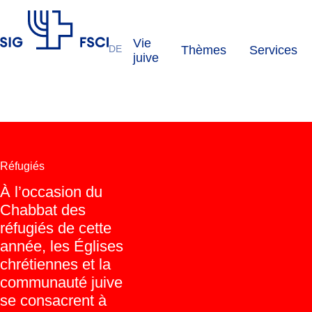
Vie
DE
Thèmes
Services
FSCI
juive
Réfugiés
À l’occasion du
Chabbat des
réfugiés de cette
année, les Églises
chrétiennes et la
communauté juive
se consacrent à