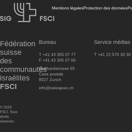
Mentions légales
Protection des données
Pa
FSCI
Bureau
Service médias
Fédération
suisse
T +41 43 305 07 77
T +41 22 570 30 30
des
F +41 43 305 07 66
communautés
Gotthardstrasse 65
Case postale
israélites
8027 Zurich
FSCI
info@swissjews.ch
© 2026
FSCI. Tous
droits
réservés.