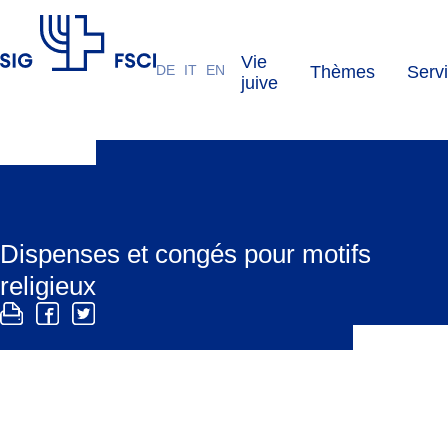
Vie
DE
IT
EN
Thèmes
Serv
FSCI
juive
Dispenses et congés pour motifs
religieux
Chabbat et certains jours de fêtes juives existent