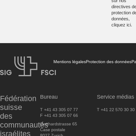
sur nos
directives d
protection d
données,
cliquez
ici
.
Mentions légales
Protection des données
Pa
FSCI
Bureau
Service médias
Fédération
suisse
T +41 43 305 07 77
T +41 22 570 30 30
des
F +41 43 305 07 66
communautés
Gotthardstrasse 65
Case postale
israélites
8027 Zurich