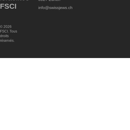
FSCI
info@swissjews.ch
© 2026
FSCI. Tous
droits
réservés.