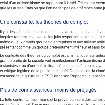
celui d’un antisémitisme se rapportant à Israël. Tel est par exemp
que les autres États ou que l’on ne fait pas de différence entre ju
Une constante: les théories du complot
Il y a des siècles que sont accueillies avec une inlassable fav
inepties rendent les juives et les juifs responsables de tout un
même qu’aux grands groupes d’entreprises et aux milieux politiqu
présentant comme un groupe prétendument inférieur et sans forc
Le contexte des théories du complot est ainsi fait que leur anti
grande partie de la société voit manifestement l’antisémitisme d’
« sionistes » ou d’une « élite financière ». L’antisémitisme ayant 
et critique légitime de la politique d’Israël. Dans ce cas, la cla
est aussi celle qu’utilise la FSCI dans son Rapport sur l’antis
Plus de connaissances, moins de préjugés
La lutte contre l’antisémitisme et la prévention sont des tâches c
préjugés viennent d’un manque de connaissances. Mieux connaître