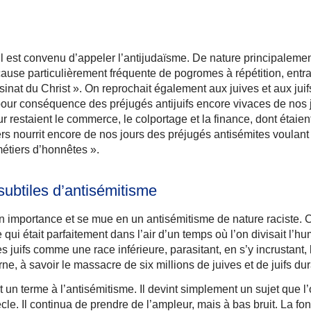
l est convenu d’appeler l’antijudaïsme. De nature principalemen
 cause particulièrement fréquente de pogromes à répétition, en
nat du Christ ». On reprochait également aux juives et aux juif
ur conséquence des préjugés antijuifs encore vivaces de nos jour
ur restaient le commerce, le colportage et la finance, dont étaient
iers nourrit encore de nos jours des préjugés antisémites voulant 
étiers d’honnêtes ».
subtiles d’antisémitisme
son importance et se mue en un antisémitisme de nature raciste. 
i était parfaitement dans l’air d’un temps où l’on divisait l’h
es juifs comme une race inférieure, parasitant, en s’y incrustant
rne, à savoir le massacre de six millions de juives et de juifs du
 un terme à l’antisémitisme. Il devint simplement un sujet que l
cle. Il continua de prendre de l’ampleur, mais à bas bruit. La fo