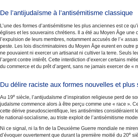
De l’antijudaïsme à l’antisémitisme classique
L’une des formes d’antisémitisme les plus anciennes est ce qu’i
églises et les souverains chrétiens. Il a été au Moyen Âge une
l’expulsion de leurs membres, notamment accusés de l’« assassi
peste. Les lois discriminatoires du Moyen Âge eurent en outre po
ne pouvaient ni exercer un artisanat ni cultiver la terre. Seuls le
l’argent contre intérêt. Cette interdiction d’exercer certains mét
du commerce et du prêt d’argent, sans ne jamais exercer de « m
Du délire raciste aux formes nouvelles et plus 
e
Au 19
siècle, l’antijudaïsme d’inspiration religieuse perd de 
judaïsme commence alors à être perçu comme une « race ». Ce qu
cette dérive pseudoscientifique, les antisémites considéraient l
le national-socialisme, au triste exploit de l’antisémitisme mode
Ni ce signal, ni la fin de la Deuxième Guerre mondiale ne mirent
e
d’évoquer ouvertement que durant la première moitié du 20
siè