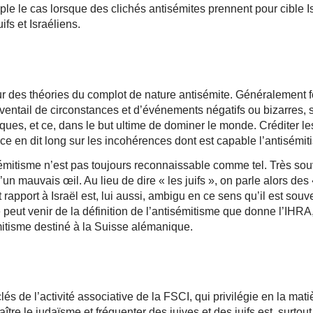
le le cas lorsque des clichés antisémites prennent pour cible Isra
ifs et Israéliens.
eur des théories du complot de nature antisémite. Généralement 
 éventail de circonstances et d’événements négatifs ou bizarres, 
es, et ce, dans le but ultime de dominer le monde. Créditer les 
e en dit long sur les incohérences dont est capable l’antisémit
sémitisme n’est pas toujours reconnaissable comme tel. Très souv
un mauvais œil. Au lieu de dire « les juifs », on parle alors des
rapport à Israël est, lui aussi, ambigu en ce sens qu’il est souven
rté peut venir de la définition de l’antisémitisme que donne l’IHR
émitisme destiné à la Suisse alémanique.
lés de l’activité associative de la FSCI, qui privilégie en la mati
 le judaïsme et fréquenter des juives et des juifs est, surtout