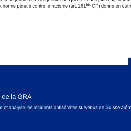
bis
a norme pénale contre le racisme (art. 261
CP) donne en outre,
t de la GRA
ie et analyse les incidents antisémites survenus en Suisse além