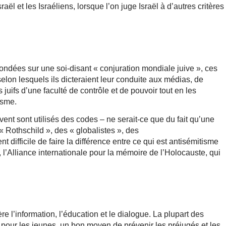
ël et les Israéliens, lorsque l’on juge Israël à d’autres critères
fondées sur une soi-disant « conjuration mondiale juive », ces
selon lesquels ils dicteraient leur conduite aux médias, de
juifs d’une faculté de contrôle et de pouvoir tout en les
isme.
ent sont utilisés des codes – ne serait-ce que du fait qu’une
 « Rothschild », des « globalistes », des
t difficile de faire la différence entre ce qui est antisémitisme
A, l’Alliance internationale pour la mémoire de l’Holocauste, qui
ère l’information, l’éducation et le dialogue. La plupart des
 pour les jeunes, un bon moyen de prévenir les préjugés et les