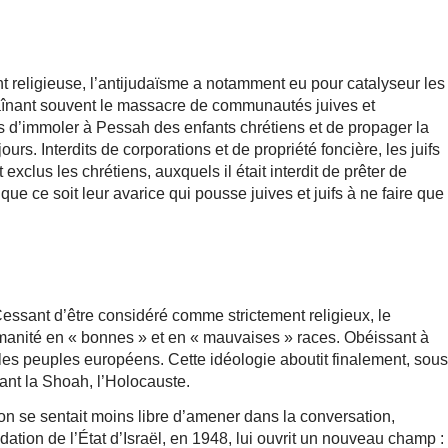
t religieuse, l’antijudaïsme a notamment eu pour catalyseur les
traînant souvent le massacre de communautés juives et
s d’immoler à Pessah des enfants chrétiens et de propager la
s. Interdits de corporations et de propriété foncière, les juifs
 exclus les chrétiens, auxquels il était interdit de prêter de
que ce soit leur avarice qui pousse juives et juifs à ne faire que
Cessant d’être considéré comme strictement religieux, le
umanité en « bonnes » et en « mauvaises » races.
Obéissant à
, les peuples européens. Cette idéologie aboutit finalement, sous
rant la Shoah, l’Holocauste.
’on se sentait moins libre d’amener dans la conversation,
ndation de l’État d’Israël, en 1948, lui ouvrit un nouveau champ :