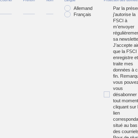
Courriel
Prénom
Nom
Langue
Protection des donnée
Allemand
Par la prése
Français
j’autorise la
FSCI à
m’envoyer
régulièreme
sa newslette
J’accepte ai
que la FSCI
enregistre et
traite mes
données à c
fin. Remarqu
vous pouve
vous
désabonner
tout moment
cliquant sur 
lien
corresponda
situé au bas
des courriel
Pour de plu