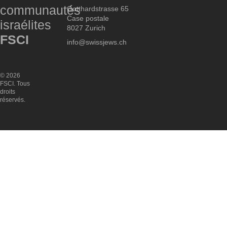
communautés
Gotthardstrasse 65
Case postale
israélites
8027 Zurich
FSCI
info@swissjews.ch
© 2026
FSCI. Tous
droits
réservés.