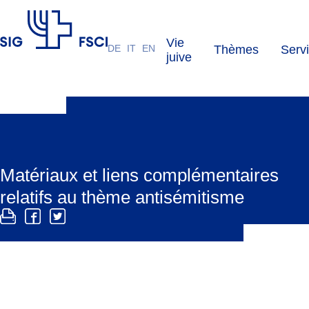
Vie
DE
IT
EN
Thèmes
Serv
FSCI
juive
Matériaux et liens complémentaires
relatifs au thème antisémitisme
Vous trouverez ici une liste de matériaux et liens