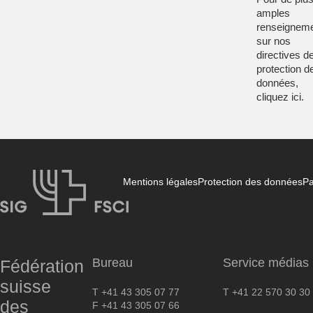
amples
renseignem
sur nos
directives d
protection d
données,
cliquez
ici
.
Mentions légales
Protection des données
Pa
FSCI
Bureau
Service médias
Fédération
suisse
T +41 43 305 07 77
T +41 22 570 30 30
des
F +41 43 305 07 66