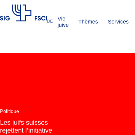
Vie
DE
Thèmes
Services
FSCI
juive
Politique
Les juifs suisses
rejettent l’initiative