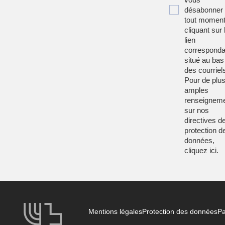
désabonner
tout moment
cliquant sur 
lien
corresponda
situé au bas
des courriel
Pour de plu
amples
renseignem
sur nos
directives d
protection d
données,
cliquez
ici
.
Mentions légales
Protection des données
Pa