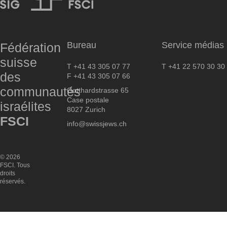
FSCI
Bureau
Service médias
Fédération
suisse
T +41 43 305 07 77
T +41 22 570 30 30
des
F +41 43 305 07 66
communautés
Gotthardstrasse 65
Case postale
israélites
8027 Zurich
FSCI
info@swissjews.ch
© 2026
FSCI. Tous
droits
réservés.