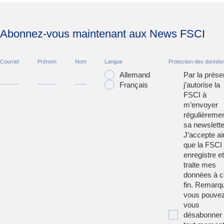
Abonnez-vous maintenant aux News FSCI
Courriel
Prénom
Nom
Langue
Protection des donnée
Allemand
Par la prése
Français
j’autorise la
FSCI à
m’envoyer
régulièreme
sa newslette
J’accepte ai
que la FSCI
enregistre et
traite mes
données à c
fin. Remarqu
vous pouve
vous
désabonner