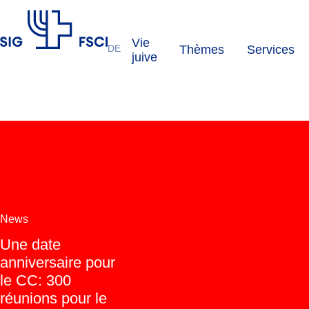
Vie
DE
Thèmes
Services
FSCI
juive
News
Une date
anniversaire pour
le CC: 300
réunions pour le