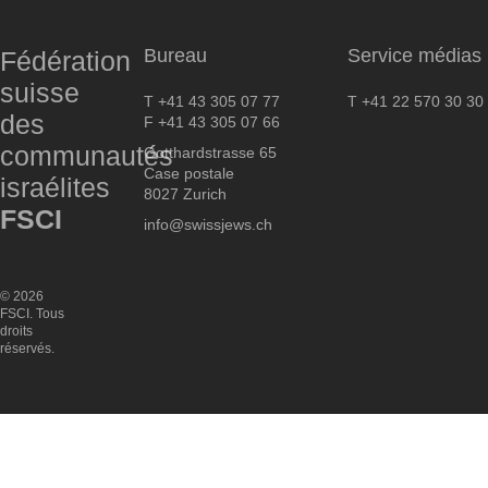
Bureau
Service médias
Fédération
suisse
T +41 43 305 07 77
T +41 22 570 30 30
des
F +41 43 305 07 66
communautés
Gotthardstrasse 65
Case postale
israélites
8027 Zurich
FSCI
info@swissjews.ch
© 2026
FSCI. Tous
droits
réservés.