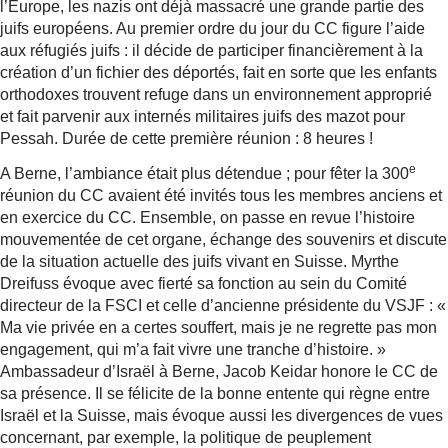
l’Europe, les nazis ont déjà massacré une grande partie des
juifs européens. Au premier ordre du jour du CC figure l’aide
aux réfugiés juifs : il décide de participer financièrement à la
création d’un fichier des déportés, fait en sorte que les enfants
orthodoxes trouvent refuge dans un environnement approprié
et fait parvenir aux internés militaires juifs des mazot pour
Pessah. Durée de cette première réunion : 8 heures !
e
A Berne, l’ambiance était plus détendue ; pour fêter la 300
réunion du CC avaient été invités tous les membres anciens et
en exercice du CC. Ensemble, on passe en revue l’histoire
mouvementée de cet organe, échange des souvenirs et discute
de la situation actuelle des juifs vivant en Suisse. Myrthe
Dreifuss évoque avec fierté sa fonction au sein du Comité
directeur de la FSCI et celle d’ancienne présidente du VSJF : «
Ma vie privée en a certes souffert, mais je ne regrette pas mon
engagement, qui m’a fait vivre une tranche d’histoire. »
Ambassadeur d’Israël à Berne, Jacob Keidar honore le CC de
sa présence. Il se félicite de la bonne entente qui règne entre
Israël et la Suisse, mais évoque aussi les divergences de vues
concernant, par exemple, la politique de peuplement