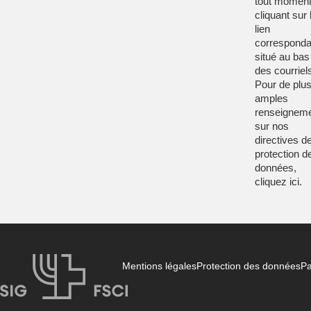
tout moment
cliquant sur 
lien
corresponda
situé au bas
des courriel
Pour de plu
amples
renseignem
sur nos
directives d
protection d
données,
cliquez
ici
.
Mentions légales
Protection des données
Pa
FSCI