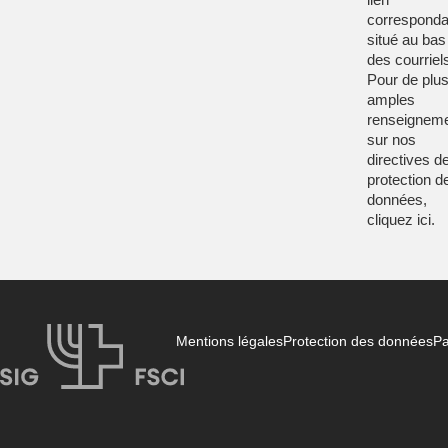
corresponda
situé au bas
des courriel
Pour de plu
amples
renseignem
sur nos
directives d
protection d
données,
cliquez
ici
.
Mentions légales
Protection des données
Pa
FSCI