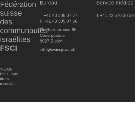
Bureau
Service médias
Fédération
suisse
T +41 43 305 07 77
T +41 22 570 30 30
des
F +41 43 305 07 66
communautés
Gotthardstrasse 65
Case postale
israélites
8027 Zurich
FSCI
info@swissjews.ch
© 2026
FSCI. Tous
droits
réservés.