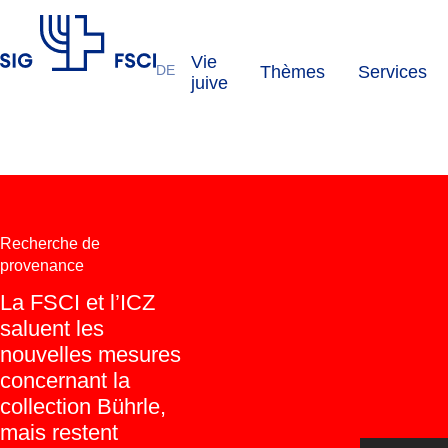
Vie
DE
Thèmes
Services
FSCI
juive
Recherche de
provenance
La FSCI et l’ICZ
saluent les
nouvelles mesures
concernant la
collection Bührle,
mais restent