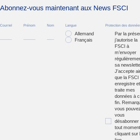
Abonnez-vous maintenant aux News FSCI
Courriel
Prénom
Nom
Langue
Protection des donnée
Allemand
Par la prése
Français
j’autorise la
FSCI à
m’envoyer
régulièreme
sa newslette
J’accepte ai
que la FSCI
enregistre et
traite mes
données à c
fin. Remarqu
vous pouve
vous
désabonner
tout moment
cliquant sur 
lien