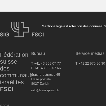
Mentions légales
Protection des données
Pa
FSCI
Bureau
Service médias
Fédération
suisse
T +41 43 305 07 77
T +41 22 570 30 30
des
F +41 43 305 07 66
communautés
Gotthardstrasse 65
Case postale
israélites
8027 Zurich
FSCI
info@swissjews.ch
© 2026