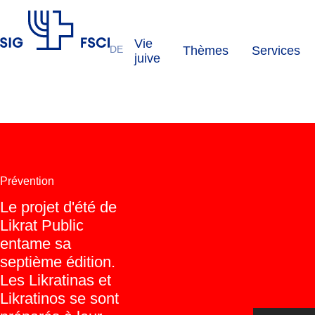
Vie
DE
Thèmes
Services
FSCI
juive
Prévention
Le projet d'été de
Likrat Public
entame sa
septième édition.
Les Likratinas et
Likratinos se sont