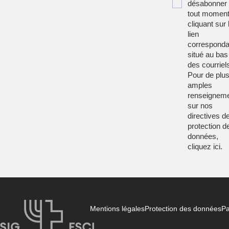
désabonner
tout moment
cliquant sur 
lien
corresponda
situé au bas
des courriel
Pour de plu
amples
renseignem
sur nos
directives d
protection d
données,
cliquez
ici
.
Mentions légales
Protection des données
Pa