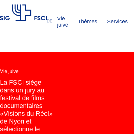
Vie
DE
Thèmes
Services
FSCI
juive
Vie juive
La FSCI siège
dans un jury au
festival de films
documentaires
«Visions du Réel»
de Nyon et
sélectionne le