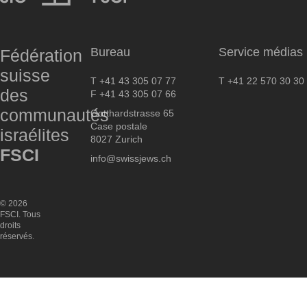
FSCI
Bureau
Service médias
Fédération
suisse
T +41 43 305 07 77
T +41 22 570 30 30
des
F +41 43 305 07 66
communautés
Gotthardstrasse 65
Case postale
israélites
8027 Zurich
FSCI
info@swissjews.ch
© 2026
FSCI. Tous
droits
réservés.