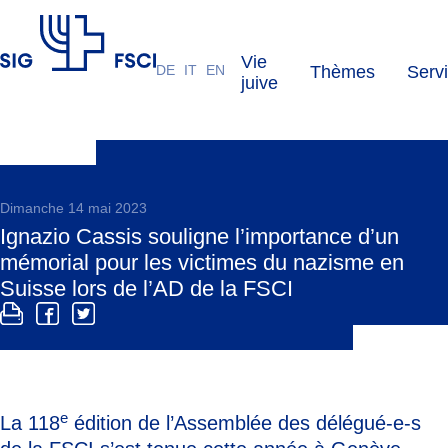
Vie
DE
IT
EN
Thèmes
Serv
FSCI
juive
Dimanche 14 mai 2023
Ignazio Cassis souligne l’importance d’un
mémorial pour les victimes du nazisme en
Suisse lors de l’AD de la FSCI
e
La 118
édition de l’Assemblée des délégué-e-s