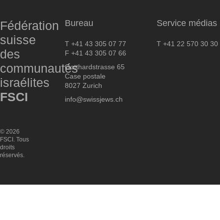
Bureau
Service médias
Fédération
suisse
T +41 43 305 07 77
T +41 22 570 30 30
des
F +41 43 305 07 66
communautés
Gotthardstrasse 65
Case postale
israélites
8027 Zurich
FSCI
info@swissjews.ch
© 2026
FSCI. Tous
droits
réservés.