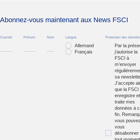
Abonnez-vous maintenant aux News FSCI
Courriel
Prénom
Nom
Langue
Protection des donnée
Allemand
Par la prése
Français
j’autorise la
FSCI à
m’envoyer
régulièreme
sa newslette
J’accepte ai
que la FSCI
enregistre et
traite mes
données à c
fin. Remarqu
vous pouve
vous
désabonner
tout moment