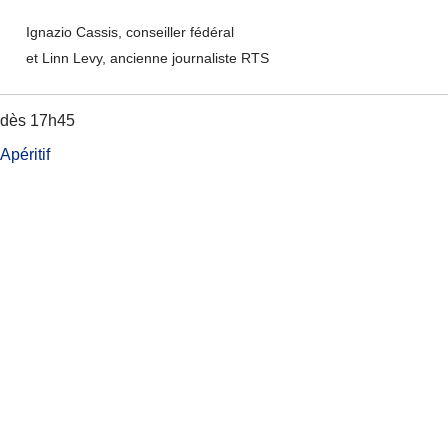
Ignazio Cassis, conseiller fédéral
et Linn Levy, ancienne journaliste RTS
dès 17h45
Apéritif
Plus d’informations
Pour en savoir plus sur le mémorial suisse
pour les victimes du national-socialisme