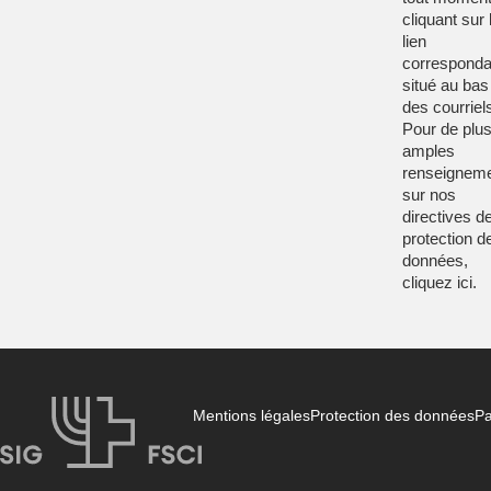
cliquant sur 
lien
corresponda
situé au bas
des courriel
Pour de plu
amples
renseignem
sur nos
directives d
protection d
données,
cliquez
ici
.
Mentions légales
Protection des données
Pa
FSCI