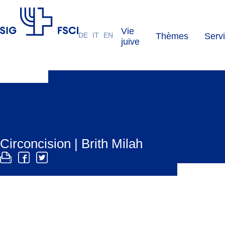
Vie
DE
IT
EN
Thèmes
Serv
FSCI
juive
Circoncision | Brith Milah
La Brith Milah est la circoncision religieuse des