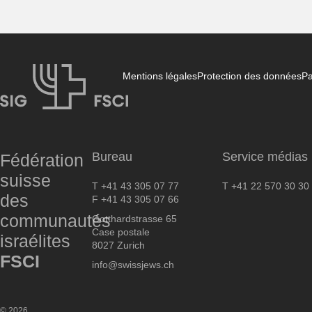
Mentions légales
Protection des données
Pa
FSCI
Bureau
Service médias
Fédération
suisse
T +41 43 305 07 77
T +41 22 570 30 30
des
F +41 43 305 07 66
communautés
Gotthardstrasse 65
Case postale
israélites
8027 Zurich
FSCI
info@swissjews.ch
© 2026