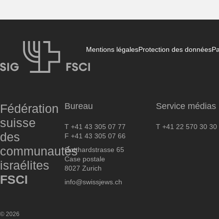
Mentions légales
Protection des données
Pa
FSCI
Bureau
Service médias
Fédération
suisse
T +41 43 305 07 77
T +41 22 570 30 30
des
F +41 43 305 07 66
communautés
Gotthardstrasse 65
Case postale
israélites
8027 Zurich
FSCI
info@swissjews.ch
© 2026