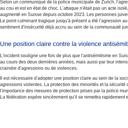
Selon un communiqué de la police municipale de Zurich, l'agres
au cou et est en état de choc. L'attaque n'était pas un acte isol
augmenté en Suisse depuis octobre 2023. Les personnes juives s
Le point culminant tragique jusqu'à présent a été l'agression 
sentiment d'insécurité déjà accru au sein de la communauté juiv
Une position claire contre la violence antisémi
L'incident souligne une fois de plus que l'antisémitisme en Su
au cours des deux dernières années, mais aussi par leur intensit
craindre d'agressions ou de violences.
Il est nécessaire d'adopter une position claire au sein de la so
agressions violentes. La protection des minorités et la sécurit
l'importance des mesures de protection prises par la police mun
La fédération espère sincèrement qu'il se remettra rapidement et 
Plus d'informations