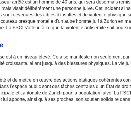
seur arrêté est un homme de 40 ans, qui sera désormais remis au
é, mais visait délibérément une personne juive. Cet incident s'ins
ont devenues des cibles d'insultes et de violence physique sim
au couteau presque mortelle d'un autre homme juif à Zurich en m
e. La FSCI s'attend à ce que la violence antisémite soit poursui
te
isse est à un niveau élevé. Cela se manifeste non seulement pa
é croissante, allant jusqu'à des blessures physiques. La vie jui
ciété et de mettre en œuvre des actions étatiques cohérentes con
é dans l'espace public sont des tâches centrales d'un État de dr
icipale et cantonale de Zurich pour la population juive. La FSC
lui apporte, ainsi qu'à ses proches, son soutien solidaire dans ce