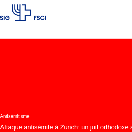
FSCI
Antisémitisme
Attaque antisémite à Zurich: un juif orthodoxe