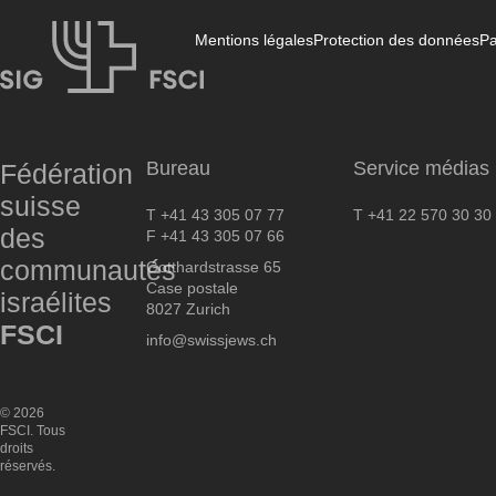
Mentions légales
Protection des données
Pa
FSCI
Bureau
Service médias
Fédération
suisse
T +41 43 305 07 77
T +41 22 570 30 30
des
F +41 43 305 07 66
communautés
Gotthardstrasse 65
Case postale
israélites
8027 Zurich
FSCI
info@swissjews.ch
© 2026
FSCI. Tous
droits
réservés.