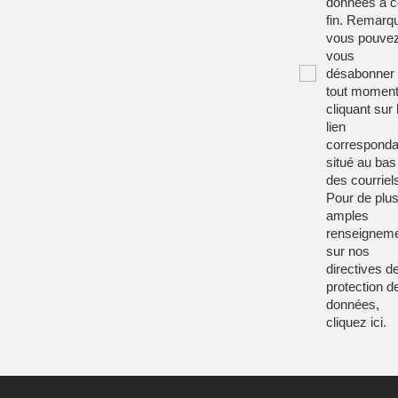
données à c
fin. Remarqu
vous pouve
vous
désabonner
tout moment
cliquant sur 
lien
corresponda
situé au bas
des courriel
Pour de plu
amples
renseignem
sur nos
directives d
protection d
données,
cliquez
ici
.