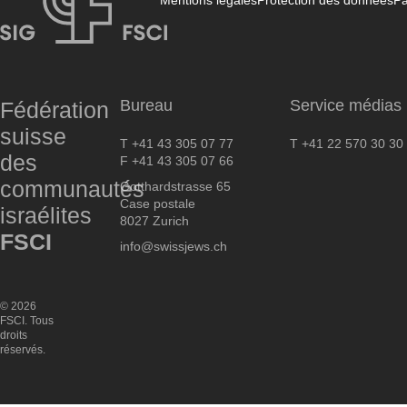
Mentions légales
Protection des données
Pa
FSCI
Bureau
Service médias
Fédération
suisse
T +41 43 305 07 77
T +41 22 570 30 30
des
F +41 43 305 07 66
communautés
Gotthardstrasse 65
Case postale
israélites
8027 Zurich
FSCI
info@swissjews.ch
© 2026
FSCI. Tous
droits
réservés.