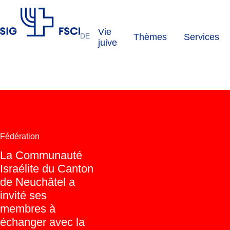
Vie
DE
Thèmes
Services
FSCI
juive
Fédération
La Communauté
Israélite du Canton
de Neuchâtel a
invité ses
membres à
échanger avec la