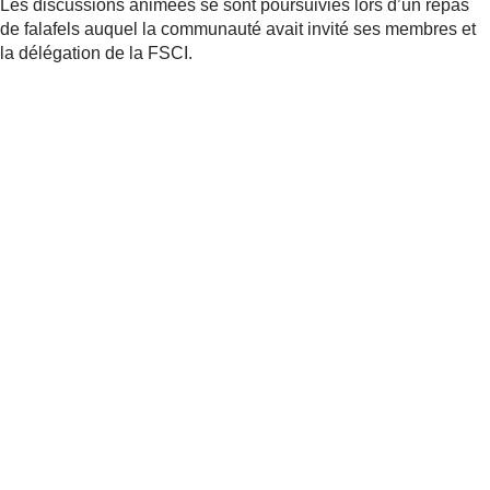
Les discussions animées se sont poursuivies lors d’un repas
de falafels auquel la communauté avait invité ses membres et
la délégation de la FSCI.
Partager
Actualités
apparentées
Fédération
e
121