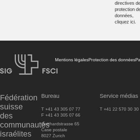
directives d
protection d
données,
cliquez
ici
.
Mentions légales
Protection des données
Pa
FSCI
Bureau
Service médias
Fédération
suisse
T +41 43 305 07 77
T +41 22 570 30 30
des
F +41 43 305 07 66
communautés
Gotthardstrasse 65
Case postale
israélites
8027 Zurich