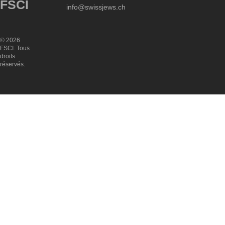
FSCI
info@swissjews.ch
© 2026
FSCI. Tous
droits
réservés.