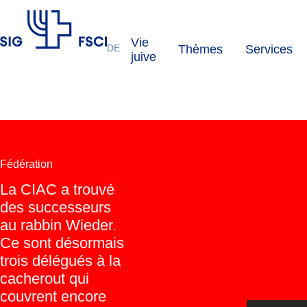
Vie
DE
Thèmes
Services
FSCI
juive
Fédération
La CIAC a trouvé
des successeurs
au rabbin Wieder.
Ce sont désormais
trois délégués à la
cacherout qui
couvrent encore