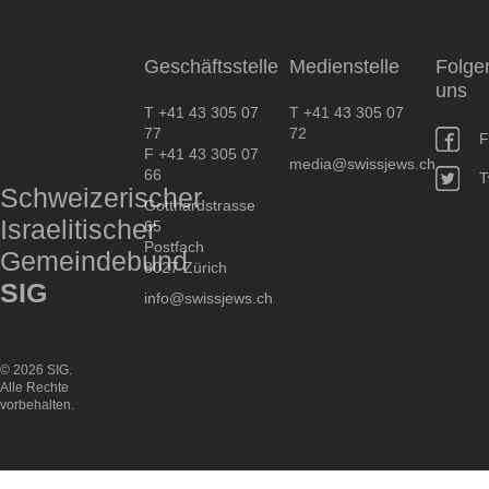
SIG
Geschäftsstelle
Medienstelle
Folge
uns
T +41 43 305 07
T +41 43 305 07
77
72
F
F +41 43 305 07
media@swissjews.ch
66
T
Schweizerischer
Gotthardstrasse
Israelitischer
65
Postfach
Gemeindebund
8027 Zürich
SIG
info@swissjews.ch
© 2026 SIG.
Alle Rechte
vorbehalten.