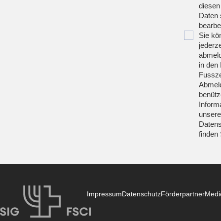
diesen
Daten 
bearbei
Sie kö
jederze
abmeld
in den 
Fussze
Abmeld
benütz
Inform
unsere
Datens
finden
Impressum
Datenschutz
Förderpartner
Medi