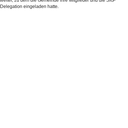
weiter, zu dem die Gemeinde ihre Mitglieder und die SIG-
Delegation eingeladen hatte.
Teilen
Verwandte
News
Verband
121.
Delegiertenversammlung