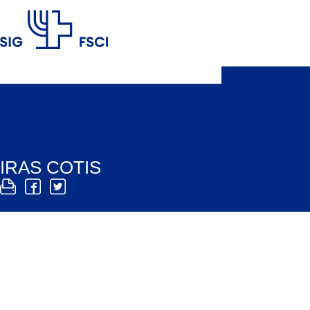
FSCI
IRAS COTIS
IRAS COTIS è una comunità di lavoro interreligiosa 
IRAS COTIS è nata nel 1992. La Comunità di lavoro interreligio