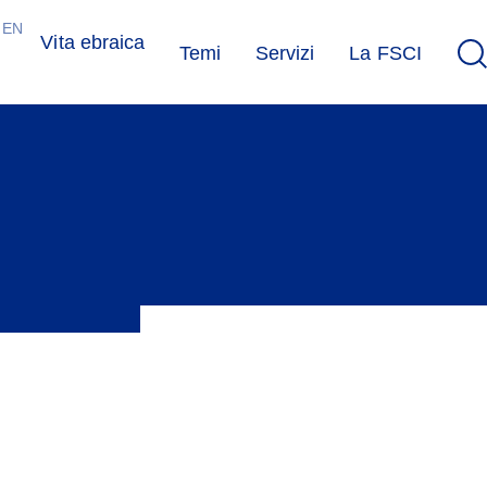
EN
Vita ebraica
Temi
Servizi
La FSCI
logo interculturale e interreligioso.
unità religiose e organizzazioni impegnate nel dialogo