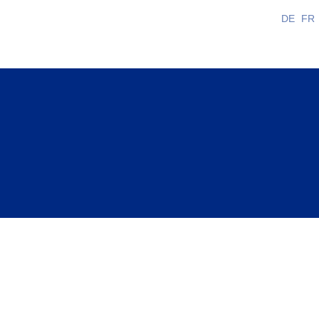
DE
FR
che si impegna in veste di rete nazionale per il dia
sa è una rete nazionale ed è sostenuta da una settantina di com