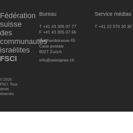
Bureau
Service médias
Fédération
suisse
T +41 43 305 07 77
T +41 22 570 30 30
des
F +41 43 305 07 66
communautés
Gotthardstrasse 65
Case postale
israélites
8027 Zurich
FSCI
info@swissjews.ch
© 2026
FSCI. Tous
droits
réservés.