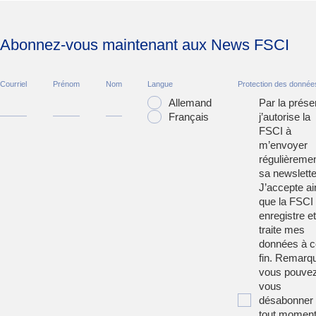
Abonnez-vous maintenant aux News FSCI
Courriel
Prénom
Nom
Langue
Protection des donnée
Allemand
Par la prése
Français
j’autorise la
FSCI à
m’envoyer
régulièreme
sa newslette
J’accepte ai
que la FSCI
enregistre et
traite mes
données à c
fin. Remarqu
vous pouve
vous
désabonner
tout moment