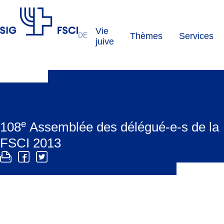
Vie
DE
Thèmes
Services
FSCI
juive
e
108
Assemblée des délégué-e-s de la
FSCI 2013
e
La 108
Assemblée des délégués de la FSCI a eu