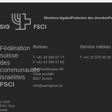
Mentions légales
Protection des données
Pa
FSCI
Bureau
Service médias
Fédération
suisse
T +41 43 305 07 77
T +41 22 570 30 30
des
F +41 43 305 07 66
communautés
Gotthardstrasse 65
Case postale
israélites
8027 Zurich
FSCI
info@swissjews.ch
© 2026
FSCI. Tous
droits