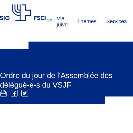
Vie
DE
Thèmes
Services
FSCI
juive
Ordre du jour de l'Assemblée des
délégué-e-s du VSJF
e
La 26
Assemblée des délégué-e-s du VSJF se