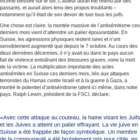
victime blessée sur le sol. L’auteur aurait été retenu par des
passants, et aurait alors tenu des propos troublants –
notamment qu’il était de son devoir de tuer tous les juifs.
Une chose est claire: la montée massive de l’antisémitisme ces
derniers mois vient d’atteindre un palier épouvantable. En
Suisse, les agressions physiques restent rares et n’ont
sensiblement augmenté que depuis le 7 octobre. Au cours des
deux dernières décennies, il n’y avait eu dans le pays aucun
fait de violence entraînant des blessures graves, voire la mort
de la victime. La multiplication importante des actes
antisémites en Suisse ces derniers mois, liés aux attaques
terroristes du Hamas contre Israël et à la guerre à Gaza, a
montré le potentiel d’antisémitisme latent ici même, dans notre
pays. Ralph Lewin, président de la FSCI, déclare:
«Avec cette attaque au couteau, la haine visant les Juifs
et les Juives a atteint un palier effrayant.
La vie juive en
Suisse a été frappée
de façon symbolique. Un membre
de la communauté a été brutalement pris pour cible, en