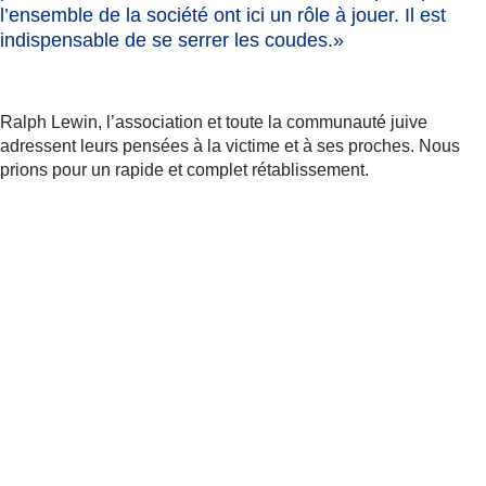
l’ensemble de la société ont ici un rôle à jouer. Il est
indispensable de se serrer les coudes.»
Ralph Lewin, l’association et toute la communauté juive
adressent leurs pensées à la victime et à ses proches. Nous
prions pour un rapide et complet rétablissement.
Plus d'informations
Article 20 Minutes du 03.03.2024 «Er sagte, es
sei seine Aufgabe, alle Juden zu töten»
Communiqué aux médias la police de la ville
de Zurich du 03.03.2024 «Erhöhte