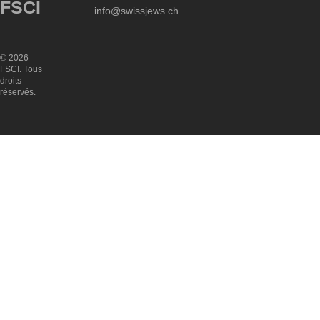
FSCI
info@swissjews.ch
© 2026
FSCI. Tous
droits
réservés.