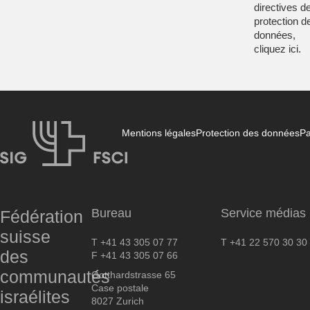
directives d
protection d
données,
cliquez
ici
.
Mentions légales
Protection des données
Pa
FSCI
Bureau
Service médias
Fédération
suisse
T +41 43 305 07 77
T +41 22 570 30 30
des
F +41 43 305 07 66
communautés
Gotthardstrasse 65
Case postale
israélites
8027 Zurich