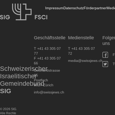
Impressum
Datenschutz
Förderpartner
Medi
SIG
Geschäftsstelle
Medienstelle
Folge
uns
T +41 43 305 07
T +41 43 305 07
77
72
F
F +41 43 305 07
media@swissjews.ch
66
T
Schweizerischer
Gotthardstrasse
Israelitischer
65
Postfach
Gemeindebund
8027 Zürich
SIG
info@swissjews.ch
© 2026 SIG.
Alle Rechte