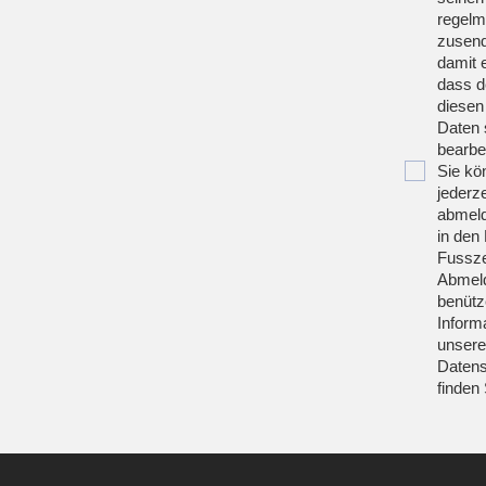
regelm
zusend
damit 
dass d
diesen
Daten 
bearbei
Sie kö
jederze
abmeld
in den 
Fussze
Abmeld
benütz
Inform
unsere
Datens
finden