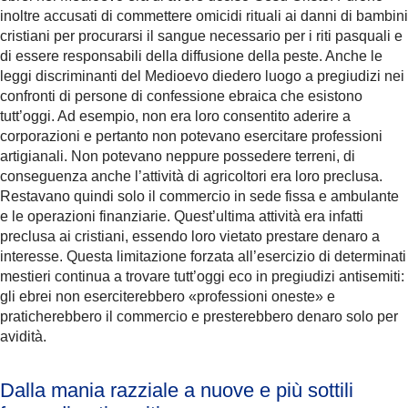
inoltre accusati di commettere omicidi rituali ai danni di bambini
cristiani per procurarsi il sangue necessario per i riti pasquali e
di essere responsabili della diffusione della peste. Anche le
leggi discriminanti del Medioevo diedero luogo a pregiudizi nei
confronti di persone di confessione ebraica che esistono
tutt’oggi. Ad esempio, non era loro consentito aderire a
corporazioni e pertanto non potevano esercitare professioni
artigianali. Non potevano neppure possedere terreni, di
conseguenza anche l’attività di agricoltori era loro preclusa.
Restavano quindi solo il commercio in sede fissa e ambulante
e le operazioni finanziarie. Quest’ultima attività era infatti
preclusa ai cristiani, essendo loro vietato prestare denaro a
interesse. Questa limitazione forzata all’esercizio di determinati
mestieri continua a trovare tutt’oggi eco in pregiudizi antisemiti:
gli ebrei non eserciterebbero «professioni oneste» e
praticherebbero il commercio e presterebbero denaro solo per
avidità.
Dalla mania razziale a nuove e più sottili