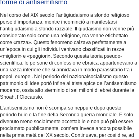
forme di antisemitismo
Nel corso del XIX secolo l’antigiudaismo a sfondo religioso
perse d’importanza, mentre incominciò a manifestarsi
l’antigiudaismo a sfondo razziale. Il giudaismo non venne più
considerato solo come una religione, ma venne etichettato
come «razza». Questo fenomeno calzava perfettamente a
un’epoca in cui gli individui venivano classificati in razze
«migliori» e «peggiori». Secondo questa teoria pseudo-
scientifica, le persone di confessione ebraica appartenevano a
una razza inferiore che si annidava in modo parassitario tra i
popoli europei. Nel periodo del nazionalsocialismo questo
patrimonio di idee portò infine al triste apice dell’antisemitismo
moderno, ossia allo sterminio di sei milioni di ebrei durante la
Shoah, l’Olocausto.
L’antisemitismo non è scomparso neppure dopo questo
periodo buio e la fine della Seconda guerra mondiale. È solo
divenuto meno socialmente accettabile e non può più essere
proclamato pubblicamente, com’era invece ancora possibile
nella prima metà del XX secolo. Continuava, per così dire, ad