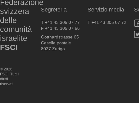
Federazione
Segreteria
Servizio media
S
svizzera
delle
T +41 43 305 07 77
T +41 43 305 07 72
comunità
F +41 43 305 07 66
israelite
Gotthardstrasse 65
Casella postale
FSCI
8027 Zurigo
© 2026
FSCI. Tutti i
diritti
riservati.