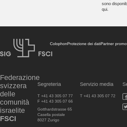
sono disponibi
qui
.
Colophon
Protezione dei dati
Partner promot
FSCI
Federazione
Segreteria
Servizio media
S
svizzera
delle
T +41 43 305 07 77
T +41 43 305 07 72
comunità
F +41 43 305 07 66
israelite
Gotthardstrasse 65
Casella postale
FSCI
8027 Zurigo