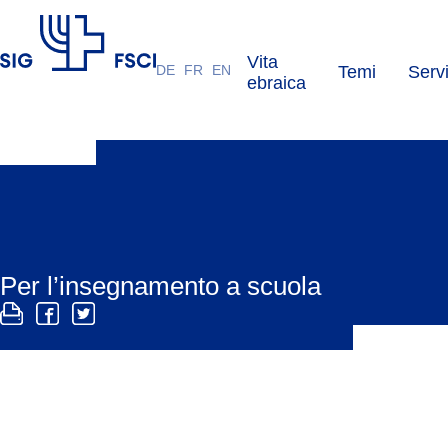
Vita
DE
FR
EN
Temi
Servi
FSCI
ebraica
Per l’insegnamento a scuola
I temi del giudaismo e della Shoah, nonché la