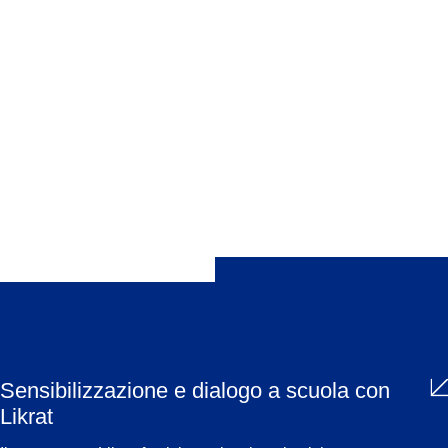
dissipare pregiudizi e stereotipi antisemiti e razzisti. Questo
approccio consente di veicolare esperienze interculturali e
interreligiose e di promuovere in modo durevole ed efficace la
tolleranza e il dialogo. Likrat è indirizzato agli allievi delle
scuole primarie, secondarie e medie.
Condividi
Sensibilizzazione e dialogo a scuola con
Likrat