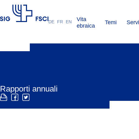
Vita
DE
FR
EN
Temi
Servi
FSCI
ebraica
Rapporti annuali
Il rapporto annuale fornisce informazioni sulle