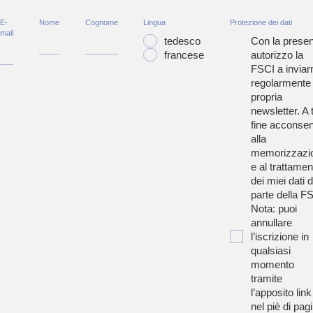
E-
Nome
Cognome
Lingua
Protezione dei dati
mail
tedesco
Con la presen
francese
autorizzo la
FSCI a inviar
regolarmente 
propria
newsletter. A t
fine acconsen
alla
memorizzazi
e al trattamen
dei miei dati 
parte della F
Nota: puoi
annullare
l’iscrizione in
qualsiasi
momento
tramite
l’apposito link
nel piè di pag