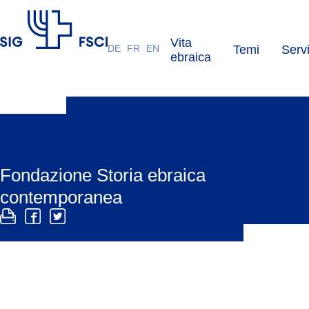
Vita
DE
FR
EN
Temi
Servi
FSCI
ebraica
Fondazione Storia ebraica
contemporanea
La «Stiftung Jüdische Zeitgeschichte» preserva le