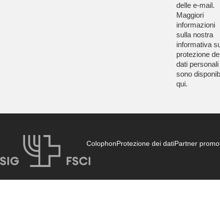
delle e-mail.
Maggiori
informazioni
sulla nostra
informativa su
protezione de
dati personali
sono disponibi
qui
.
Colophon
Protezione dei dati
Partner promot
FSCI
Federazione
Segreteria
Servizio media
S
svizzera