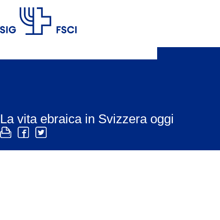
FSCI
La vita ebraica in Svizzera oggi
La vita ebraica in Svizzera è caratterizzata dalla s
manifestazioni culturali, nonché da ebrei che conduc