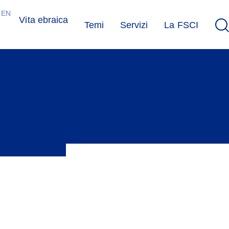
EN
Vita ebraica
Temi
Servizi
La FSCI
à diverse, con una vasta offerta di eventi e