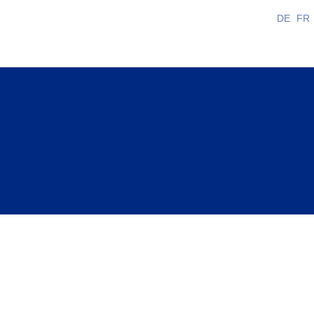
DE
FR
ua diversità e varietà. È costituita da tante comunit
ono stili di vita anche molto differenti.