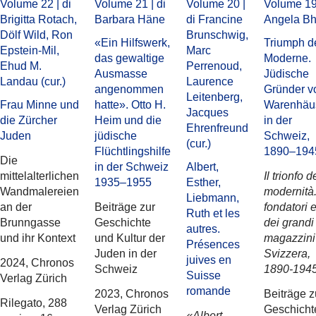
Volume 22 | di
Volume 21 | di
Volume 20 |
Volume 19 
Brigitta Rotach,
Barbara Häne
di Francine
Angela B
Dölf Wild, Ron
Brunschwig,
«Ein Hilfswerk,
Triumph d
Epstein-Mil,
Marc
das gewaltige
Moderne.
Ehud M.
Perrenoud,
Ausmasse
Jüdische
Landau (cur.)
Laurence
angenommen
Gründer v
Leitenberg,
Frau Minne und
hatte». Otto H.
Warenhäu
Jacques
die Zürcher
Heim und die
in der
Ehrenfreund
Juden
jüdische
Schweiz,
(cur.)
Flüchtlingshilfe
1890–194
Die
in der Schweiz
Albert,
mittelalterlichen
Il trionfo d
1935–1955
Esther,
Wandmalereien
modernità.
Liebmann,
an der
Beiträge zur
fondatori 
Ruth et les
Brunngasse
Geschichte
dei grandi
autres.
und ihr Kontext
und Kultur der
magazzini
Présences
Juden in der
Svizzera,
juives en
2024, Chronos
Schweiz
1890-194
Suisse
Verlag Zürich
romande
2023, Chronos
Beiträge z
Rilegato, 288
Verlag Zürich
Geschicht
«Albert,