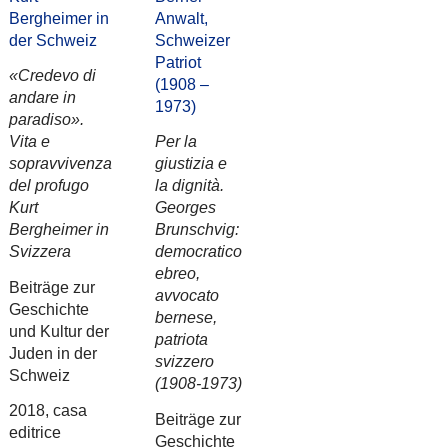
Bergheimer in
Anwalt,
der Schweiz
Schweizer
Patriot
«Credevo di
(1908 –
andare in
1973)
paradiso».
Vita e
Per la
sopravvivenza
giustizia e
del profugo
la dignità.
Kurt
Georges
Bergheimer in
Brunschvig:
Svizzera
democratico
ebreo,
Beiträge zur
avvocato
Geschichte
bernese,
und Kultur der
patriota
Juden in der
svizzero
Schweiz
(1908-1973)
2018, casa
Beiträge zur
editrice
Geschichte