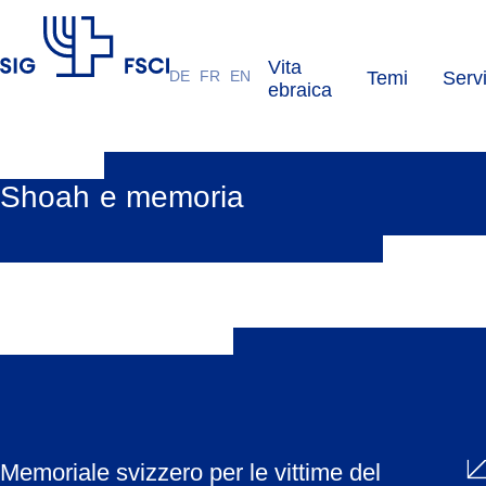
Vita
DE
FR
EN
Temi
Servi
FSCI
ebraica
Shoah e memoria
Memoriale svizzero per le vittime del