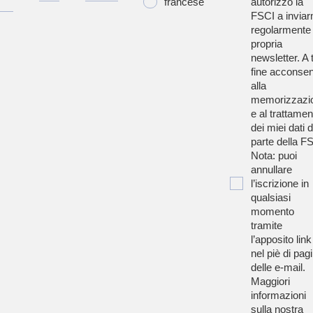
francese
autorizzo la
FSCI a inviar
regolarmente 
propria
newsletter. A t
fine acconsen
alla
memorizzazi
e al trattamen
dei miei dati 
parte della F
Nota: puoi
annullare
l’iscrizione in
qualsiasi
momento
tramite
l’apposito link
nel piè di pag
delle e-mail.
Maggiori
informazioni
sulla nostra