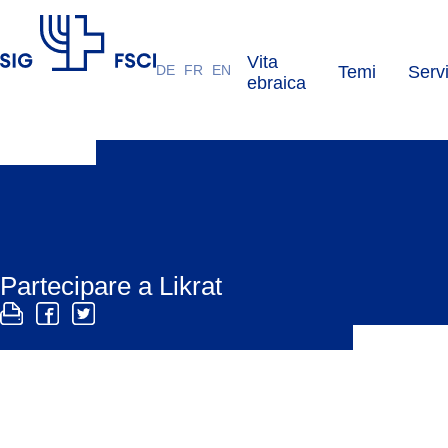
Vita
DE
FR
EN
Temi
Servi
FSCI
ebraica
Partecipare a Likrat
I likratinos e le likratinas costituiscono la spina