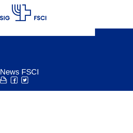
FSCI
News FSCI
Le News FSCI sono la newsletter della FSCI che racc
La FSCI invia periodicamente una newsletter, le News FSCI.