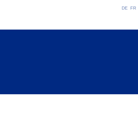
DE
FR
olgono le notizie più rilevanti e importanti per la
 Le News FSCI
intendono fornire informazioni sulle novità importan