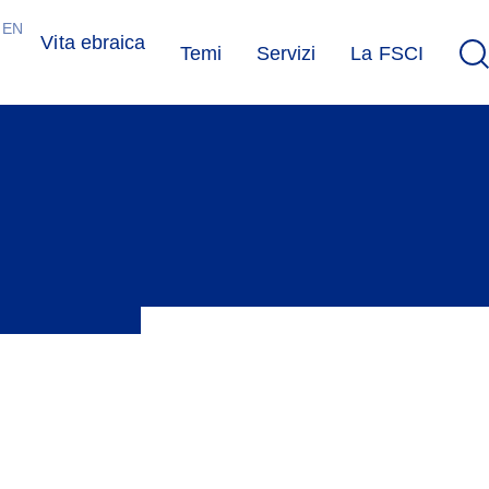
EN
Vita ebraica
Temi
Servizi
La FSCI
 comunità ebraica della Svizzera.
ti riguardanti l’associazione, la comunità ebraica, la politica, a