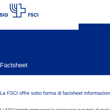
FSCI
Factsheet
La FSCI offre sotto forma di factsheet informazioni
La FSCI intende promuovere le conoscenze in materia di giudaism