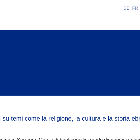
DE
FR
 su temi come la religione, la cultura e la storia 
o in Svizzera. Con factsheet specifici rende disponibili in for