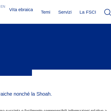
EN
Vita ebraica
Temi
Servizi
La FSCI
ebraiche nonché la Shoah.
ma succinta e facilmente comprensibili informazioni relative a