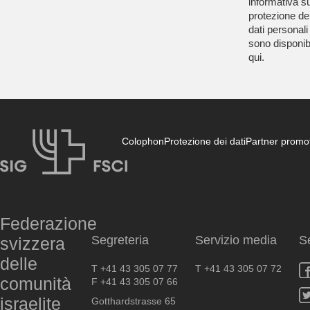
informativa su
protezione de
dati personali
sono disponibi
qui
.
Colophon
Protezione dei dati
Partner promot
FSCI
Federazione
Segreteria
Servizio media
S
svizzera
delle
T +41 43 305 07 77
T +41 43 305 07 72
comunità
F +41 43 305 07 66
israelite
Gotthardstrasse 65