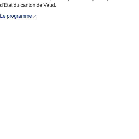
d'Etat du canton de Vaud.
Le programme
Partager
Actualités
apparentées
Prévention
Le projet