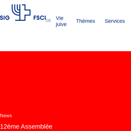
Vie
DE
Thèmes
Services
FSCI
juive
News
12ème Assemblée