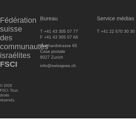
FSCI
Bureau
Service médias
Fédération
suisse
T +41 43 305 07 77
T +41 22 570 30 30
des
F +41 43 305 07 66
communautés
Gotthardstrasse 65
Case postale
israélites
8027 Zurich
FSCI
info@swissjews.ch
© 2026
FSCI. Tous
droits
réservés.