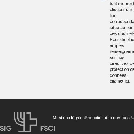
tout moment
cliquant sur 
lien
corresponda
situé au bas
des courriel
Pour de plu
amples
renseignem
sur nos
directives d
protection d
données,
cliquez
ici
.
Mentions légales
Protection des données
Pa