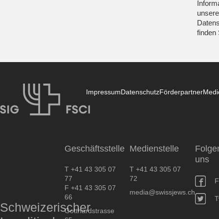
Inform
unsere
Datens
finden
Impressum
Datenschutz
Förderpartner
Medi
SIG
Geschäftsstelle
Medienstelle
Folge
uns
T +41 43 305 07
T +41 43 305 07
77
72
F
F +41 43 305 07
media@swissjews.ch
66
T
Schweizerischer
Gotthardstrasse