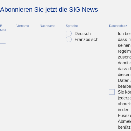
Abonnieren Sie jetzt die SIG News
E-
Vorname
Nachname
Sprache
Datenschutz
Mail
Deutsch
Ich bes
Französisch
dass m
seinen
regelm
zusend
damit 
dass d
diesen
Daten 
bearbei
Sie kö
jederze
abmeld
in den 
Fussze
Abmeld
benütz