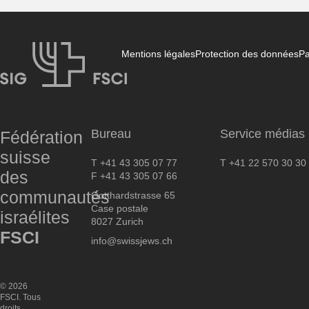
Mentions légales
Protection des données
Pa
FSCI
Bureau
Service médias
Fédération
suisse
T +41 43 305 07 77
T +41 22 570 30 30
des
F +41 43 305 07 66
communautés
Gotthardstrasse 65
Case postale
israélites
8027 Zurich
FSCI
info@swissjews.ch
© 2026
FSCI. Tous
droits