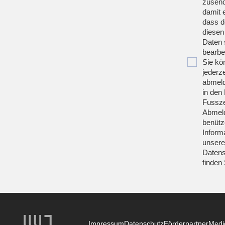
zusend
damit 
dass d
diesen
Daten 
bearbei
Sie kö
jederze
abmeld
in den 
Fussze
Abmeld
benütz
Inform
unsere
Datens
finden
Impressum
Datenschutz
Förderpartner
Medi