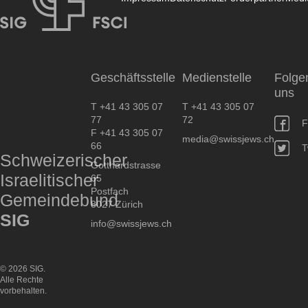
SIG
Geschäftsstelle
Medienstelle
Folge
uns
T +41 43 305 07
T +41 43 305 07
77
72
F
F +41 43 305 07
media@swissjews.ch
66
T
Schweizerischer
Gotthardstrasse
Israelitischer
65
Postfach
Gemeindebund
8027 Zürich
SIG
info@swissjews.ch
© 2026 SIG.
Alle Rechte
vorbehalten.