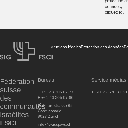
protection d
données,
cliquez
ici
.
Mentions légales
Protection des données
Pa
FSCI
Bureau
Service médias
Fédération
suisse
T +41 43 305 07 77
T +41 22 570 30 30
des
F +41 43 305 07 66
communautés
Gotthardstrasse 65
Case postale
israélites
8027 Zurich
FSCI
info@swissjews.ch