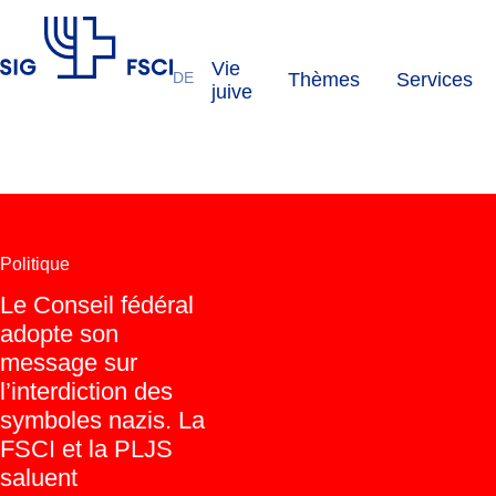
Vie
DE
Thèmes
Services
FSCI
juive
Politique
Le Conseil fédéral
adopte son
message sur
l’interdiction des
symboles nazis. La
FSCI et la PLJS
saluent