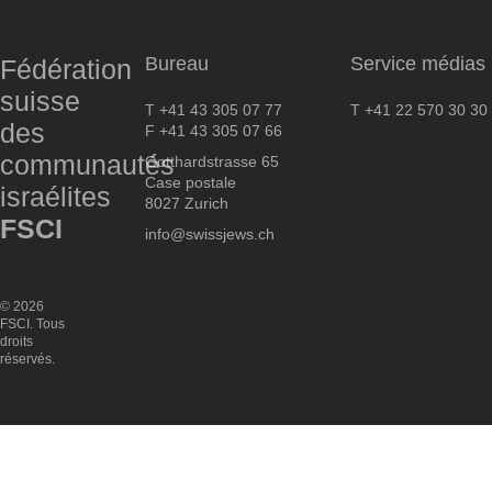
Bureau
Service médias
Fédération
suisse
T +41 43 305 07 77
T +41 22 570 30 30
des
F +41 43 305 07 66
communautés
Gotthardstrasse 65
Case postale
israélites
8027 Zurich
FSCI
info@swissjews.ch
© 2026
FSCI. Tous
droits
réservés.