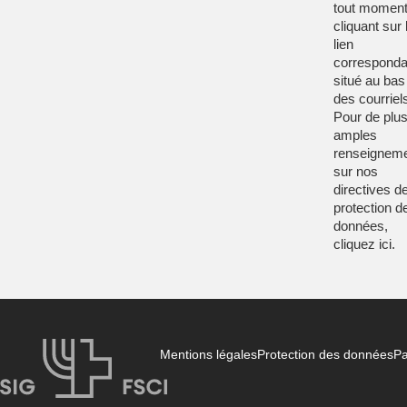
tout moment
cliquant sur 
lien
corresponda
situé au bas
des courriel
Pour de plu
amples
renseignem
sur nos
directives d
protection d
données,
cliquez
ici
.
Mentions légales
Protection des données
Pa
FSCI