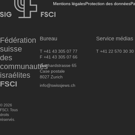
Mentions légales
Protection des données
Pa
FSCI
Bureau
Service médias
Fédération
suisse
T +41 43 305 07 77
T +41 22 570 30 30
des
F +41 43 305 07 66
communautés
Gotthardstrasse 65
Case postale
israélites
8027 Zurich
FSCI
info@swissjews.ch
© 2026
FSCI. Tous
droits
réservés.