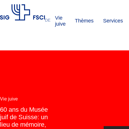
Vie
DE
Thèmes
Services
FSCI
juive
Vie juive
60 ans du Musée
juif de Suisse: un
lieu de mémoire,