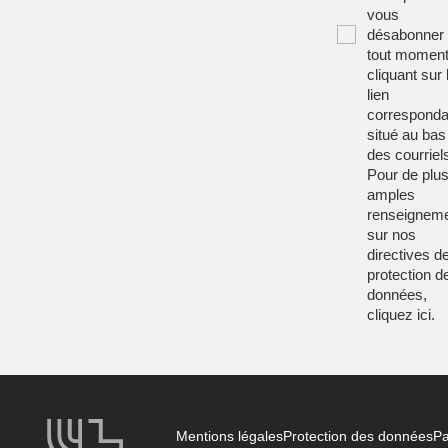
vous
désabonner
tout moment
cliquant sur 
lien
corresponda
situé au bas
des courriel
Pour de plu
amples
renseignem
sur nos
directives d
protection d
données,
cliquez
ici
.
Mentions légales
Protection des données
Pa