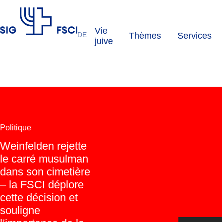
Vie
DE
Thèmes
Services
FSCI
juive
Politique
Weinfelden rejette
le carré musulman
dans son cimetière
– la FSCI déplore
cette décision et
souligne