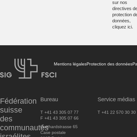
sur nos
directives d
protection d
données,
cliquez
ici
.
Mentions légales
Protection des données
Pa
FSCI
Bureau
Service médias
Fédération
suisse
T +41 43 305 07 77
T +41 22 570 30 30
des
F +41 43 305 07 66
communautés
Gotthardstrasse 65
Case postale
israélites