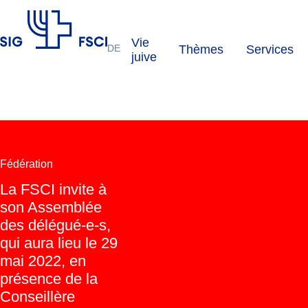
Vie
DE
Thèmes
Services
FSCI
juive
Fédération
La FSCI invite à
son Assemblée
des délégué-e-s,
qui aura lieu le 29
mai 2022, en
présence de la
Conseillère