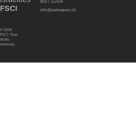
8027 Zurich
FSCI
info@swissjews.ch
© 2026
FSCI. Tous
droits
réservés.