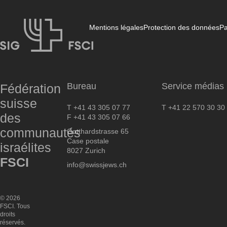
Mentions légales
Protection des données
Pa
FSCI
Bureau
Service médias
Fédération
suisse
T +41 43 305 07 77
T +41 22 570 30 30
des
F +41 43 305 07 66
communautés
Gotthardstrasse 65
Case postale
israélites
8027 Zurich
FSCI
info@swissjews.ch
© 2026
FSCI. Tous
droits
réservés.