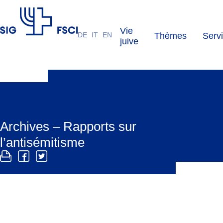
Vie
DE
IT
EN
Thèmes
Serv
FSCI
juive
Archives – Rapports sur
l’antisémitisme
La FSCI et la GRA publient depuis 2008 un