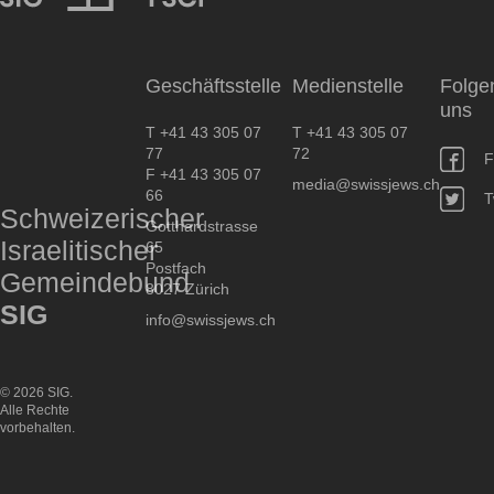
SIG
Geschäftsstelle
Medienstelle
Folge
uns
T +41 43 305 07
T +41 43 305 07
77
72
F
F +41 43 305 07
media@swissjews.ch
66
T
Schweizerischer
Gotthardstrasse
Israelitischer
65
Postfach
Gemeindebund
8027 Zürich
SIG
info@swissjews.ch
© 2026 SIG.
Alle Rechte
vorbehalten.