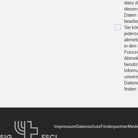
dass d
diesen
Daten 
bearbei
Sie kö
jederze
abmeld
in den 
Fussze
Abmeld
benütz
Inform
unsere
Datens
finden
Impressum
Datenschutz
Förderpartner
Medi