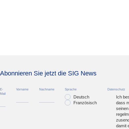
Abonnieren Sie jetzt die SIG News
E-
Vorname
Nachname
Sprache
Datenschutz
Mail
Deutsch
Ich bes
Französisch
dass m
seinen
regelm
zusend
damit 