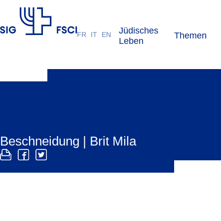
Jüdisches
FR
IT
EN
Themen
SIG
Leben
Beschneidung | Brit Mila
Die Brit Mila ist die religiöse Beschneidung