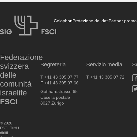
Colophon
Protezione dei dati
Partner promot
FSCI
Federazione
Segreteria
Servizio media
S
svizzera
delle
T +41 43 305 07 77
T +41 43 305 07 72
comunità
F +41 43 305 07 66
israelite
Gotthardstrasse 65
Casella postale
FSCI
8027 Zurigo
© 2026
FSCI. Tutti i
diritti