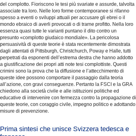
del complotto. Fioriscono le tesi più svariate e assurde, talvolta
associate tra loro. Nelle loro forme contemporanee si rifanno
spesso a eventi o sviluppi attuali per accusare gli ebrei o il
mondo ebraico di averli provocati o di trarne profitto. Nella loro
essenza quasi tutte le varianti puntano il dito contro un
presunto «complotto giudaico mondiale». La pericolosa
persuasività di queste teorie è stata recentemente dimostrata
dagli attentati di Pittsburgh, Christchurch, Poway e Halle, tutti
perpetrati da esponenti dell’estrema destra che hanno addotto
a giustificazione dei propri atti note tesi complottiste. Questi
crimini sono la prova che la diffusione e l’attecchimento di
queste idee possono comportare il passaggio dalla teoria
all’azione, con gravi conseguenze. Pertanto la FSCI e la GRA
chiedono alla società civile e alle istituzioni politiche ed
educative di intervenire con fermezza contro la propagazione di
queste teorie, con coraggio civile, impegno politico e adottando
misure di prevenzione.
Prima sintesi che unisce Svizzera tedesca e