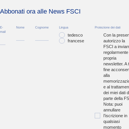
Abbonati ora alle News FSCI
E-
Nome
Cognome
Lingua
Protezione dei dati
mail
tedesco
Con la presen
francese
autorizzo la
FSCI a inviar
regolarmente 
propria
newsletter. A t
fine acconsen
alla
memorizzazi
e al trattamen
dei miei dati 
parte della F
Nota: puoi
annullare
l’iscrizione in
qualsiasi
momento