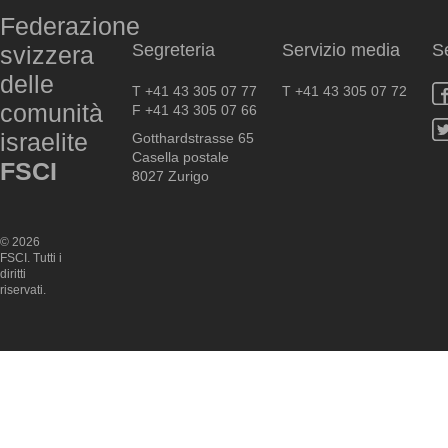
Federazione
Segreteria
Servizio media
S
svizzera
delle
T +41 43 305 07 77
T +41 43 305 07 72
comunità
F +41 43 305 07 66
israelite
Gotthardstrasse 65
Casella postale
FSCI
8027 Zurigo
© 2026
FSCI. Tutti i
diritti
riservati.