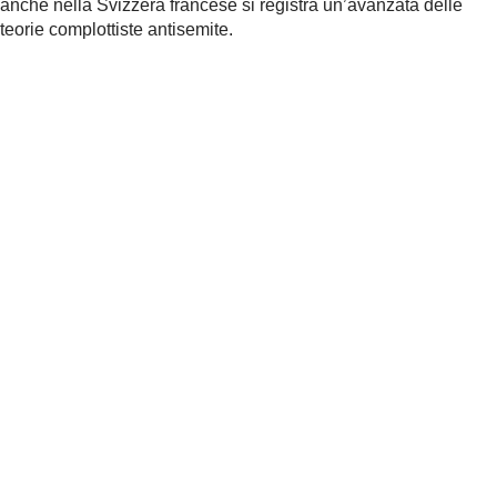
anche nella Svizzera francese si registra un’avanzata delle
teorie complottiste antisemite.
Rapporto sull’antisemitismo 2019
Versione integrale del rapporto in tedesco e francese
Riassunto
Precedenti edizioni