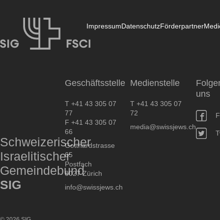
Impressum
Datenschutz
Förderpartner
Medi
SIG
Geschäftsstelle
Medienstelle
Folge
uns
T +41 43 305 07
T +41 43 305 07
77
72
F
F +41 43 305 07
media@swissjews.ch
66
T
Schweizerischer
Gotthardstrasse
Israelitischer
65
Postfach
Gemeindebund
8027 Zürich
SIG
info@swissjews.ch
© 2026 SIG.