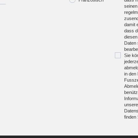
seinen
regelm
zusend
damit 
dass d
diesen
Daten 
bearbei
Sie kö
jederze
abmeld
in den 
Fussze
Abmeld
benütz
Inform
unsere
Datens
finden