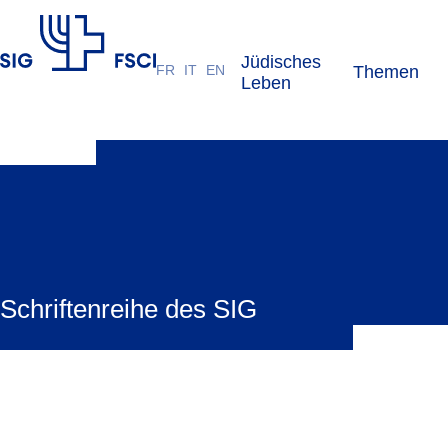
Jüdisches
FR
IT
EN
Themen
SIG
Leben
Schriftenreihe des SIG
Als Herausgeber veröffentlicht der SIG die