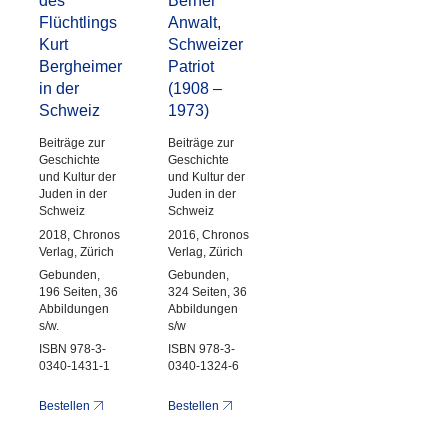
des
Berner
Flüchtlings
Anwalt,
Kurt
Schweizer
Bergheimer
Patriot
in der
(1908 –
Schweiz
1973)
Beiträge zur
Beiträge zur
Geschichte
Geschichte
und Kultur der
und Kultur der
Juden in der
Juden in der
Schweiz
Schweiz
2018, Chronos
2016, Chronos
Verlag, Zürich
Verlag, Zürich
Gebunden,
Gebunden,
196 Seiten, 36
324 Seiten, 36
Abbildungen
Abbildungen
s/w.
s/w
ISBN 978-3-
ISBN 978-3-
0340-1431-1
0340-1324-6
Bestellen
Bestellen