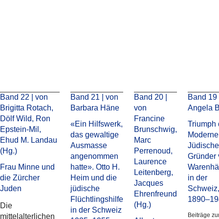
Éditions Alphil
Band 22 | von
Band 21 | von
Band 20 |
Band 19 
Brigitta Rotach,
Barbara Häne
von
Angela 
Dölf Wild, Ron
Francine
«Ein Hilfswerk,
Triumph 
Epstein-Mil,
Brunschwig,
das gewaltige
Moderne
Ehud M. Landau
Marc
Ausmasse
Jüdische
(Hg.)
Perrenoud,
angenommen
Gründer 
Laurence
Frau Minne und
hatte». Otto H.
Warenhä
Leitenberg,
die Zürcher
Heim und die
in der
Jacques
Juden
jüdische
Schweiz
Ehrenfreund
Flüchtlingshilfe
1890–19
(Hg.)
Die
in der Schweiz
Beiträge zu
mittelalterlichen