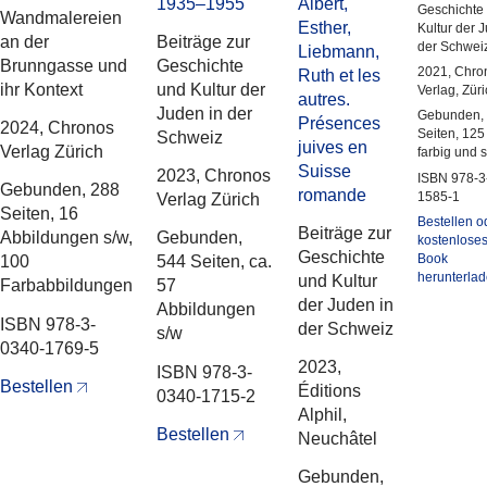
1935–1955
Albert,
Geschichte
Wandmalereien
Esther,
Kultur der 
an der
Beiträge zur
der Schwei
Liebmann,
Brunngasse und
Geschichte
2021, Chro
Ruth et les
ihr Kontext
und Kultur der
Verlag, Zür
autres.
Juden in der
Gebunden,
Présences
2024, Chronos
Seiten, 125
Schweiz
juives en
Verlag Zürich
farbig und 
Suisse
2023, Chronos
ISBN 978-3
Gebunden, 288
romande
1585-1
Verlag Zürich
Seiten, 16
Bestellen o
Beiträge zur
Abbildungen s/w,
Gebunden,
kostenloses
Geschichte
Book
100
544 Seiten, ca.
herunterla
und Kultur
Farbabbildungen
57
der Juden in
Abbildungen
ISBN 978-3-
der Schweiz
s/w
0340-1769-5
2023,
ISBN 978-3-
Bestellen
Éditions
0340-1715-2
Alphil,
Bestellen
Neuchâtel
Gebunden,