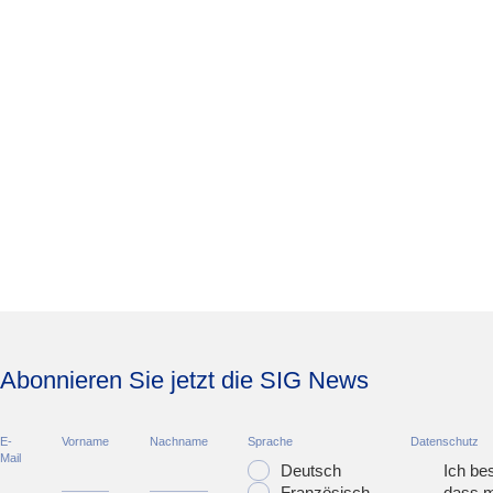
Abonnieren Sie jetzt die SIG News
E-
Vorname
Nachname
Sprache
Datenschutz
Mail
Deutsch
Ich bes
Französisch
dass m