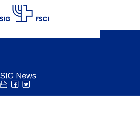
SIG
SIG News
Die SIG News sind der Newsletter des SIG. Er fas
Der SIG verschickt regelmässig einen Newsletter, die SIG New