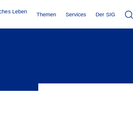
sches Leben
Themen
Services
Der SIG
e jüdische Gemeinschaft der Schweiz zusammen.
gnisse, Entwicklungen und Neuigkeiten aus dem Verband, aus